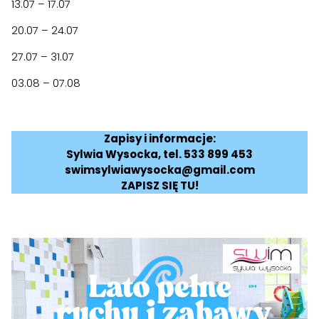
13.07 – 17.07
20.07 – 24.07
27.07 – 31.07
03.08 – 07.08
Zapisy i informacje:
Sylwia Wysocka, tel. 533 899 453
swimsylwiawysocka@gmail.com
ZAPISZ SIĘ TU!