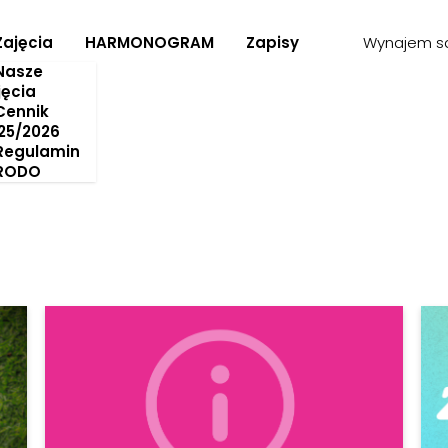
Zajęcia
HARMONOGRAM
Zapisy
Wynajem sa
Nasze
jęcia
Cennik
25/2026
Regulamin
RODO