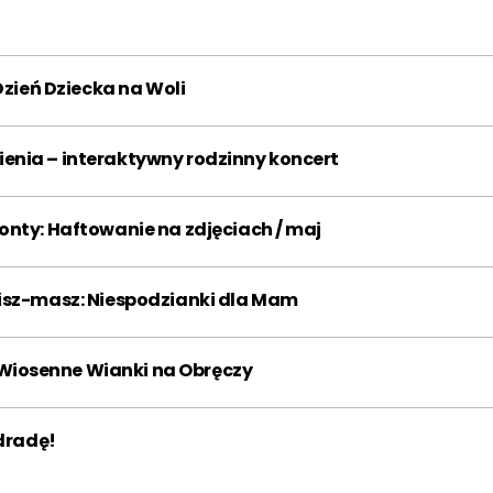
2013
2014
2015
Dzień Dziecka na Woli
2016
2017
2018
2019
2020
2021
nia – interaktywny rodzinny koncert
2022
2023
2024
nty: Haftowanie na zdjęciach / maj
2025
2026
Miesiąc:
isz-masz: Niespodzianki dla Mam
STY
LUT
MAR
Wiosenne Wianki na Obręczy
KWI
MAJ
CZE
LIP
SIE
WRZ
dradę!
PAŹ
LIS
GRU