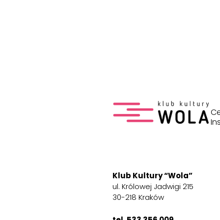
Ce
In
Klub Kultury “Wola”
ul. Królowej Jadwigi 215
30-218 Kraków
tel. 533 356 009