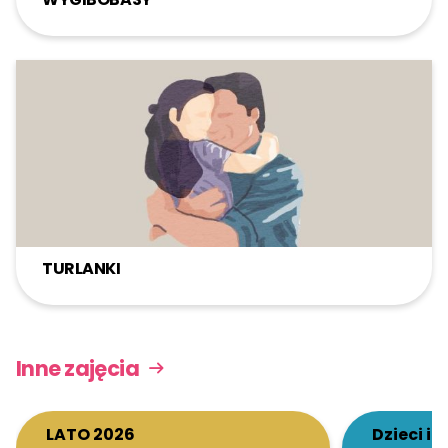
TURLANKI
Inne zajęcia
LATO 2026
Dzieci i 