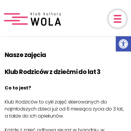
Aktualności
Ot
Przeskocz do treści
Wydarzenia
Nasze zajęcia
Zajęcia
Klub Rodziców z dziećmi do lat 3
Nasze zajęcia
Cennik 2025/2026
HARMONOGRAM
Co to jest?
Zapisy
Klub Rodziców to cykl zajęć skierowanych do
najmłodszych dzieci już od 6 miesiąca życia do 3 lat,
Wynajem sali
a także do ich opiekunów.
Oferta + o nas
Każde z zajęć odbywa się raz w tygodniu, w